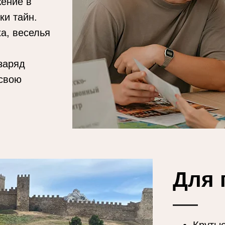
ение в
ки тайн.
а, веселья
заряд
 свою
Для 
Крутые