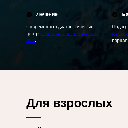
Лечение
Ба
Современный диагностический
Подог
центр,
лечебные программы, чек-
на Гену
апы
.
парная
Для взрослых