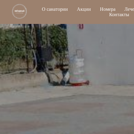
О санатории
Акции
Номера
Леч
Контакты