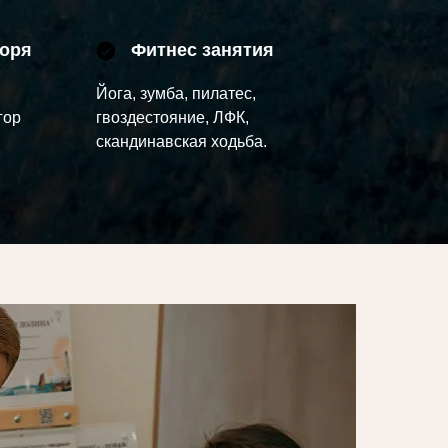
моря
Фитнес занятия
Йога, зумба, пилатес,
гор
гвоздестояние, ЛФК,
скандинавская ходьба.