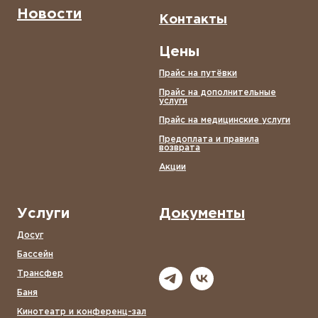
Новости
Контакты
Цены
Прайс на путёвки
Прайс на дополнительные
услуги
Прайс на медицинские услуги
Предоплата и правила
возврата
Акции
Услуги
Документы
Досуг
Бассейн
Трансфер
Баня
Кинотеатр и конференц-зал