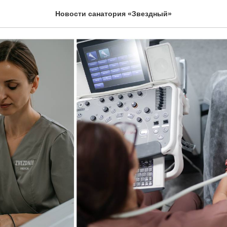
я перезагрузка организм
Новости санатория «Звездный»