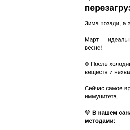
перезагру
Зима позади, а 
Март — идеально
весне!
❄️ После холодн
веществ и нехва
Сейчас самое вр
иммунитета.
💚
В нашем сан
методами: