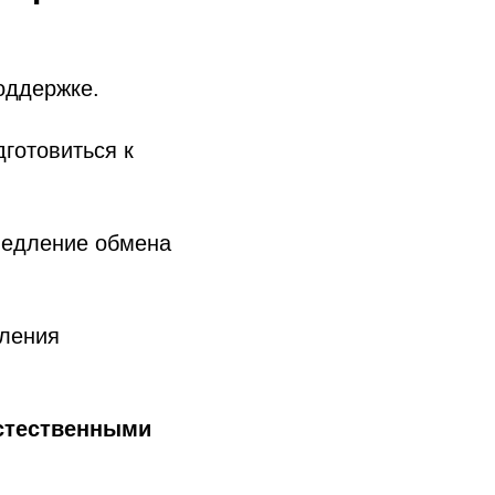
поддержке.
готовиться к
медление обмена
пления
естественными