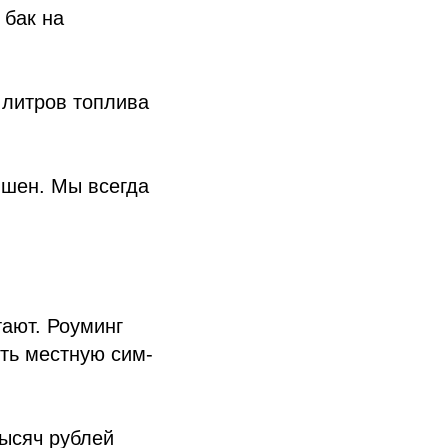
 бак на
 литров топлива
пшен. Мы всегда
тают. Роуминг
ть местную сим-
тысяч рублей