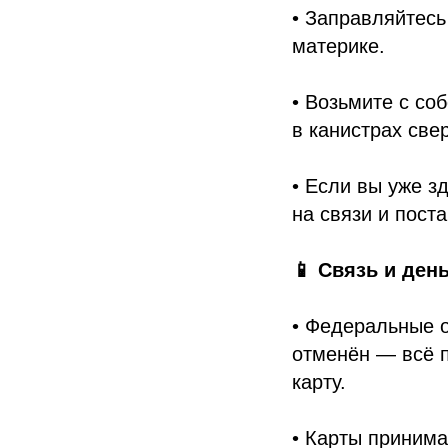
• Заправляйтес
материке.
• Возьмите с со
в канистрах свер
• Если вы уже з
на связи и пост
📱 Связь и ден
• Федеральные о
отменён — всё 
карту.
• Карты принима