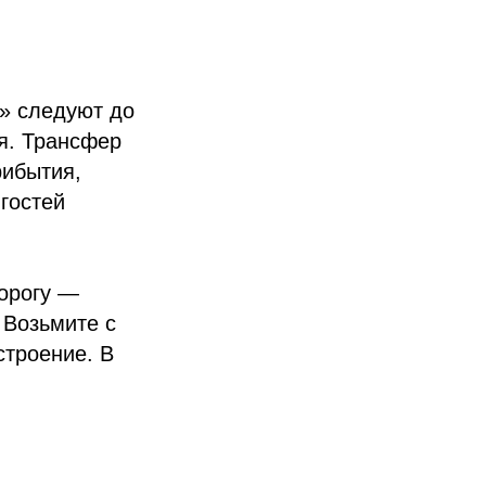
» следуют до
я. Трансфер
рибытия,
гостей
орогу —
 Возьмите с
строение. В