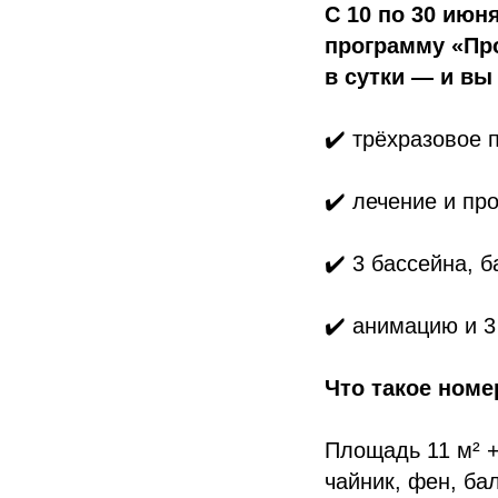
С 10 по 30 июн
программу «Про
в сутки — и вы
✔️ трёхразовое 
✔️ лечение и пр
✔️ 3 бассейна, 
✔️ анимацию и 3
Что такое номе
Площадь 11 м² +
чайник, фен, ба