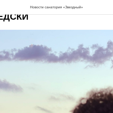
ЫМЧАН: ИЮНЬ В «ЗВЁЗ
Новости санатория «Звездный»
ЕДСКИ